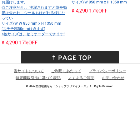
お届けします。
サイズ/W 850 mm x H 1350 mm
◎ご注意/但し、洗濯されますと防炎効
¥ 4,290
17%OFF
果は失われ、シールもはがれる様にな
ってい
サイズ/W W 850 mm x H 1350 mm
(共チチ部50mmは含まず)
※他サイズは、セミオーダーできます!
¥ 4,290
17%OFF
当サイトについて
ご利用にあたって
プライバシーポリシー
特定商取引法に基づく表記
よくあるご質問
お問い合わせ
©
2026 防炎暖簾なら「ショップクリエイターズ」 All Rights Reserved.