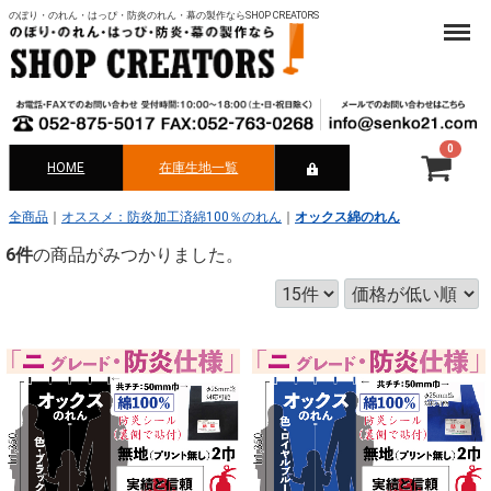
のぼり・のれん・はっぴ・防炎のれん・幕の製作ならSHOP CREATORS
Menu
0
HOME
在庫生地一覧
合計
¥ 0-
全商品
オススメ：防炎加工済綿100％のれん
オックス綿のれん
6
件
の商品がみつかりました。