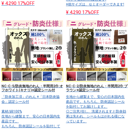
¥ 4,290
17%OFF
※他サイズは、セミオーダーできます!
¥ 4,290
17%OFF
NC-C-5/防炎無地のれん・半間用2巾:オ
NC-C-2/防炎無地のれん・半間用2巾:ブ
フホワイト(キナリ)※認定シール付
ラウン※認定シール付
「防炎加工済」のれん ※「日本防炎協
生地から縫製まで、安心の日本国内生
会」認定シール付
産品です。もちろん、防炎認証シール
を貼付してお届けします。
素材/綿100%
◎ご注意/但し、洗濯されますと防炎効
生地から縫製まで、安心の日本国内生
果は失われ、シールもはがれる様にな
産品です。
っています。
もちろん、防炎認証シールを貼付して