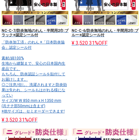
NC-C-7/防炎無地のれん・半間用2巾:ブ
NC-C-6/防炎無地のれん・半間用2巾:ブ
ラック※認定シール付
ルー※認定シール付
「防炎加工済」のれん ※「日本防炎協
¥ 3,520
31%OFF
会」認定シール付
素材/綿100%
生地から縫製まで、安心の日本国内生
産品です。
もちろん、防炎認証シールを貼付して
お届けします。
◎ご注意/但し、洗濯されますと防炎効
果は失われ、シールもはがれる様にな
ってい
サイズ/W W 850 mm x H 1350 mm
(共チチ部50mmは含まず)
※他サイズは、セミオーダーできます!
¥ 3,520
31%OFF