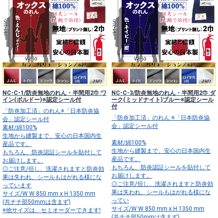
NC-C-1/防炎無地のれん・半間用2巾:ワ
NC-C-3/防炎無地のれん・半間用2巾:ダ
イン(ボルドー)※認定シール付
ーク(ミッドナイト)ブルー※認定シール
付
「防炎加工済」のれん※「日本防炎協
「防炎加工済」のれん ※「日本防炎協
会」認定シール付
会」認定シール付
素材/綿100%
生地から縫製まで、安心の日本国内生
素材/綿100%
産品です。
生地から縫製まで、安心の日本国内生
もちろん、防炎認証シールを貼付して
産品です。
お届けします。
もちろん、防炎認証シールを貼付して
◎ご注意/但し、洗濯されますと防炎効
お届けします。
果は失われ、シールもはがれる様にな
◎ご注意/但し、洗濯されますと防炎効
っています
果は失われ、シールもはがれる様にな
サイズ/W W 850 mm x H 1350 mm
ってい
(共チチ部50mmは含まず)
サイズ/W W 850 mm x H 1350 mm
※他サイズは、セミオーダーできます!
(共チチ部50mmは含まず)