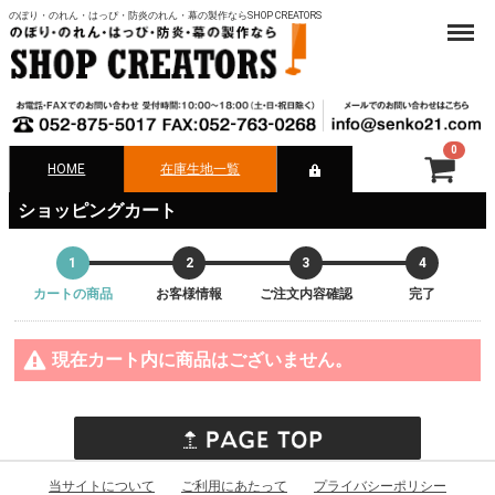
のぼり・のれん・はっぴ・防炎のれん・幕の製作ならSHOP CREATORS
Menu
0
HOME
在庫生地一覧
合計
¥ 0-
ショッピングカート
1
2
3
4
カートの商品
お客様情報
ご注文内容確認
完了
現在カート内に商品はございません。
当サイトについて
ご利用にあたって
プライバシーポリシー