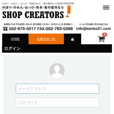
のぼり・のれん・はっぴ・防炎のれん・幕の製作ならSHOP CREATORS
Menu
0
HOME
在庫生地一覧
合計
¥ 0-
ログイン