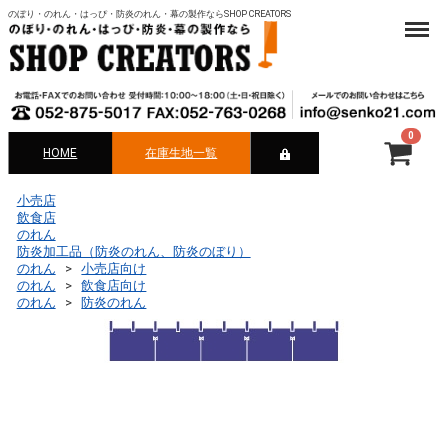
のぼり・のれん・はっぴ・防炎のれん・幕の製作ならSHOP CREATORS
Menu
0
HOME
在庫生地一覧
合計
¥ 0-
小売店
飲食店
のれん
防炎加工品（防炎のれん、防炎のぼり）
のれん
小売店向け
のれん
飲食店向け
のれん
防炎のれん