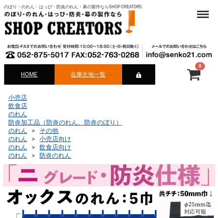
のぼり・のれん・はっぴ・防炎のれん・幕の製作ならSHOP CREATORS
Menu
0
HOME
在庫生地一覧
合計
¥ 0-
小売店
飲食店
のれん
防炎加工品（防炎のれん、防炎のぼり）
のれん
その他
のれん
小売店向け
のれん
飲食店向け
のれん
防炎のれん