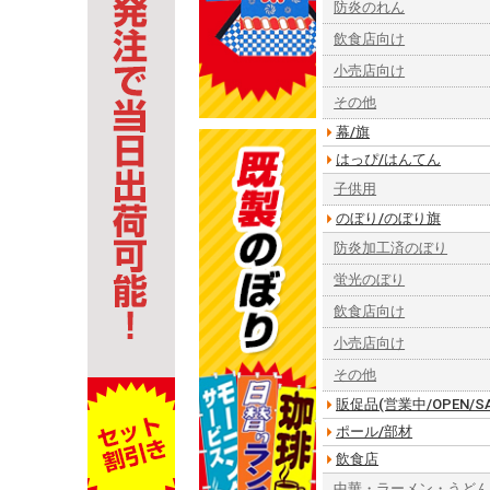
防炎のれん
飲食店向け
小売店向け
その他
幕/旗
はっぴ/はんてん
子供用
のぼり/のぼり旗
防炎加工済のぼり
蛍光のぼり
飲食店向け
小売店向け
その他
販促品(営業中/OPEN/SA
ポール/部材
飲食店
中華・ラーメン・うど