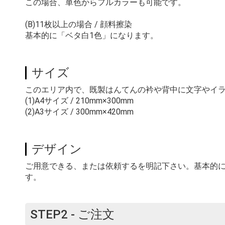
この場合、単色からフルカラーも可能です。
(B)11枚以上の場合 / 顔料擦染
基本的に「ベタ白1色」になります。
サイズ
このエリア内で、既製はんてんの衿や背中に文字やイ
(1)A4サイズ / 210mm×300mm
(2)A3サイズ / 300mm×420mm
デザイン
ご用意できる、または依頼するを明記下さい。基本的
す。
STEP2 - ご注文