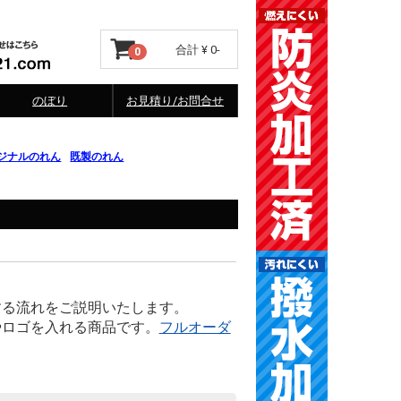
合計
¥ 0-
0
のぼり
お見積り/お問合せ
ジナルのれん
既製のれん
する流れをご説明いたします。
やロゴを入れる商品です。
フルオーダ