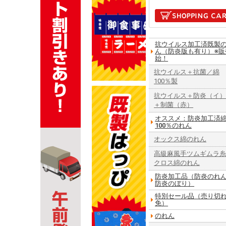
抗ウイルス加工済既製
ん（防炎版も有り）※販
始！
抗ウイルス＋抗菌／綿
100％製
抗ウイルス＋防炎（イ
＋制菌（赤）
オススメ：防炎加工済
100％のれん
オックス綿のれん
高級麻風手ツムギムラ
クロス綿のれん
防炎加工品（防炎のれ
防炎のぼり）
特別セール品（売り切
免）
のれん