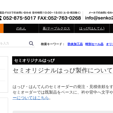
のれん
幕/テーブルクロス
はっぴ(はんてん)
検索キーワード：
防炎加工品
特別セール品
オリ
セミオリジナルはっぴ
セミオリジナルはっぴ製作について
はっぴ・はんてんのセミオーダーの発注・見積依頼を
セミオーダーでは既製品をベースに、衿や背中へ文字
ーについてはこちら
。