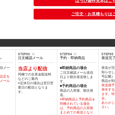
はっぴ製作見本はこ
ご注文・お見積もりは
STEP03
STEP04
STEP05
ル
注文確認メール
予約・即納商品
発送完
信メー
当店より配信
■即納商品の場合
発送が完
知らせし
ご注文確認メール送信
同梱での合算金額送料
設定を
号記載）
日より順次発送致しま
などのご案内
メール
商品が到
す。
※定休日の場合は翌日営
発送後予
■予約商品の場合
業日の配信となりま
発生する
商品の入荷後、順次発
す。
ます。特
送。
合。
※即納商品と予約商品を
あらかじ
同梱されている場合
さい。
は、予約商品の入荷後
まとめての発送となり