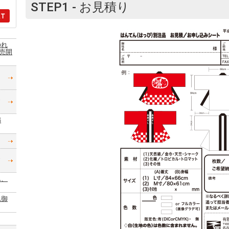
STEP1 - お見積り
のれ
売開
）
綿
糸
ん、
れ御