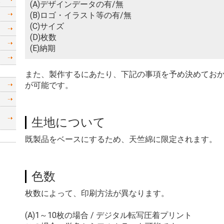
(A)デザインデータの有/無
(B)ロゴ・イラスト等の有/無
(C)サイズ
(D)枚数
(E)納期
また、製作するにあたり、下記の事項を予め決めてお
が可能です。
生地について
既製品をベースにするため、天竺綿に限定されます。
色数
枚数によって、印刷方法が異なります。
(A)1～10枚の場合 / デジタル転写圧着プリント