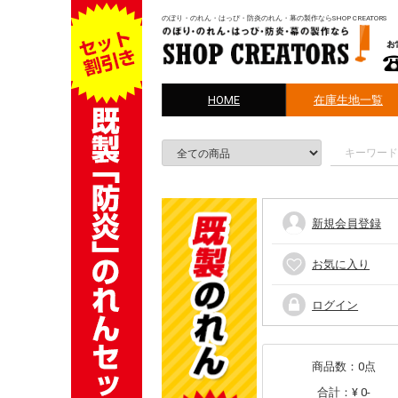
のぼり・のれん・はっぴ・防炎のれん・幕の製作ならSHOP CREATORS
HOME
在庫生地一覧
新規会員登録
お気に入り
ログイン
商品数：0点
合計：
¥ 0-