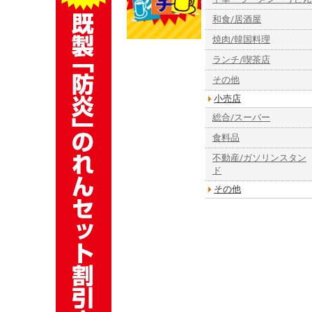
和食/居酒屋
焼肉/韓国料理
ランチ/喫茶店
その他
小売店
総合/スーパー
食料品
不動産/ガソリンスタン
ド
その他