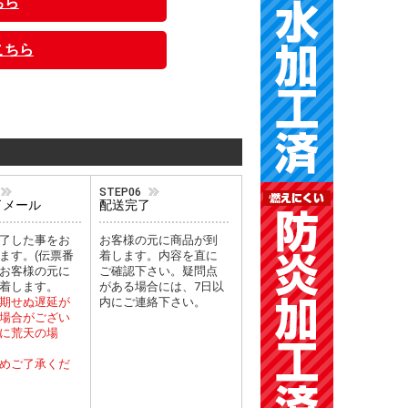
ちら
こちら
STEP06
了メール
配送完了
了した事をお
お客様の元に商品が到
ます。(伝票番
着します。内容を直に
お客様の元に
ご確認下さい。疑問点
着します。
がある場合には、7日以
期せぬ遅延が
内にご連絡下さい。
場合がござい
に荒天の場
めご了承くだ